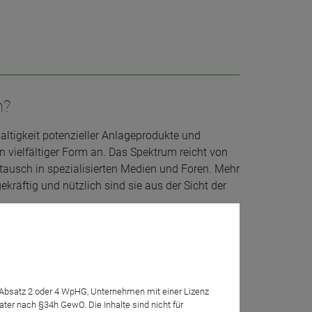
h?
haltigkeit potenzieller Anlageprodukte und
in vielfältiger Form an. Das Spektrum reicht von
ausch in spezialisierten Medien und Foren. Mehr
kräftig und nützlich sind sie aus der Sicht der
7 Absatz 2 oder 4 WpHG, Unternehmen mit einer Lizenz
r nach §34h GewO. Die Inhalte sind nicht für