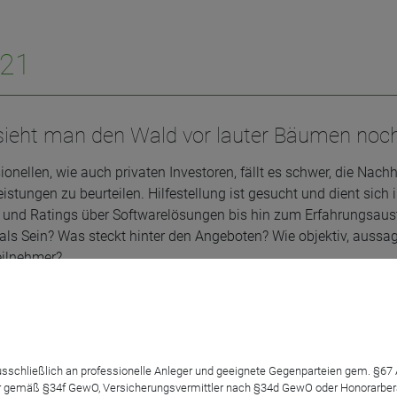
021
sieht man den Wald vor lauter Bäumen noc
ionellen, wie auch privaten Investoren, fällt es schwer, die Nach
eistungen zu beurteilen. Hilfestellung ist gesucht und dient sich 
 und Ratings über Softwarelösungen bis hin zum Erfahrungsaust
als Sein? Was steckt hinter den Angeboten? Wie objektiv, aussage
eilnehmer?
tion:
Björn Drescher
 ausschließlich an professionelle Anleger und geeignete Gegenparteien gem. §6
 gemäß §34f GewO, Versicherungsvermittler nach §34d GewO oder Honorarberate