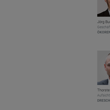
Jörg B
Geschäf
ÖKORE
Thorst
Aufsicht
DRESCH