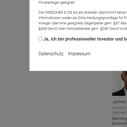
Privatanleger geeignet.
Die DRESCHER & CIE AG als Anbieter übernimmt keine Haf
Informationen weder als Entscheidungsgrundlage für Fin
Dr. Mart
Anleger oder eine geeignete Gegenpartei gem. §67 Abs
§34d GewO oder Honorarberater gem. §34h GewO sind
Managin
of Retai
Ja, ich bin professioneller Investor und
Busines
SQUAD 
Datenschutz
Impressum
Name
CPref
Anbieter
D&C
Jochen 
Zweck
Country
Ablauf
1 Jahr
Germany
Morning
Deutsc