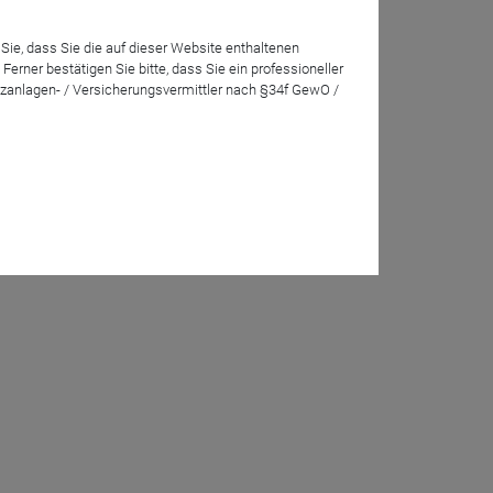
Sie, dass Sie die auf dieser Website enthaltenen
rner bestätigen Sie bitte, dass Sie ein professioneller
Christian Schmitt
Dr. Jan Amrit Poser
zanlagen- / Versicherungsvermittler nach §34f GewO /
Senior Portfolio Manager
Chefstratege und Leiter
Nachhaltigkeit
J. Safra Sarasin
(Deutschland) GmbH