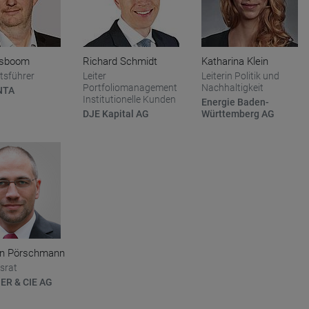
usboom
Richard Schmidt
Katharina Klein
tsführer
Leiter
Leiterin Politik und
Portfoliomanagement
Nachhaltigkeit
NTA
Institutionelle Kunden
Energie Baden-
DJE Kapital AG
Württemberg AG
en Pörschmann
srat
ER & CIE AG