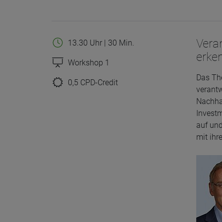
Veran
13.30 Uhr | 30 Min.
erke
Workshop 1
Das Th
0,5 CPD-Credit
verantw
Nachhal
Investm
auf und
mit ih