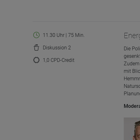
Ener
11.30 Uhr | 75 Min.
Diskussion 2
Die Pol
gesenkt
1,0 CPD-Credit
Zudem s
mit Bli
Hemmnis
Natursc
Planun
Modera