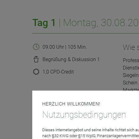
Tag 1
| Montag, 30.08.2
Wie 
09.00 Uhr | 105 Min.
Begrüßung & Diskussion 1
Profess
Dienstl
1,0 CPD-Credit
Siegeln
Schein 
Marktt
Modera
HERZLICH WILLKOMMEN!
Nutzungsbedingungen
Dieses Internetangebot und seine Inhalte richtet sich
nach §32 KWG oder §15 WplG, Finanzanlagenvermittler