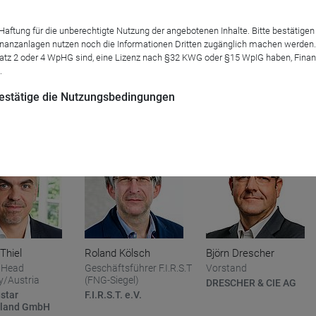
tung für die unberechtigte Nutzung der angebotenen Inhalte. Bitte bestätigen 
anzanlagen nutzen noch die Informationen Dritten zugänglich machen werden. Fe
Diego Föllmi
Nico Fettes
in Dilg
atz 2 oder 4 WpHG sind, eine Lizenz nach §32 KWG oder §15 WpIG haben, Finan
.
CEO
Head of Product
g Director, Head
Development Capital
l / Wholesale
Hérens Quality Asset
Markets
 bestätige die Nutzungsbedingungen
s
Management
CDP Europe
Fonds
Thiel
Roland Kölsch
Björn Drescher
 Head
Geschäftsführer F.I.R.S.T
Vorstand
/Austria
(FNG-Siegel)
DRESCHER & CIE AG
star
F.I.R.S.T. e.V.
hland GmbH