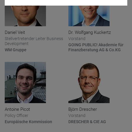
Daniel Veit
Dr. Wolfgang Kuckertz
Stellvertretender Leiter Business
Vorstand
Development
GOING PUBLIC! Akademie für
Name
CPref
WM Gruppe
Finanzberatung AG & Co.KG
Anbieter
D&C
Zweck
Ablauf
1 Jahr
Antoine Picot
Björn Drescher
Policy Officer
Vorstand
Europäische Kommission
DRESCHER & CIE AG