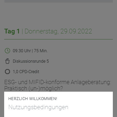
Tag 1
| Donnerstag, 29.09.2022
09.30 Uhr | 75 Min.
Diskussionsrunde 5
1,0 CPD-Credit
ESG- und MIFID-konforme Anlageberatung:
Praktisch (un-)möglich?
HERZLICH WILLKOMMEN!
Welche Tools, Geeignetheitsüberprüfungen und Protokolle
erlauben zukünftig eine rechtskonforme nachhaltige
Nutzungsbedingungen
Anlageberatung? Wie können die ESG-Präferenzen der