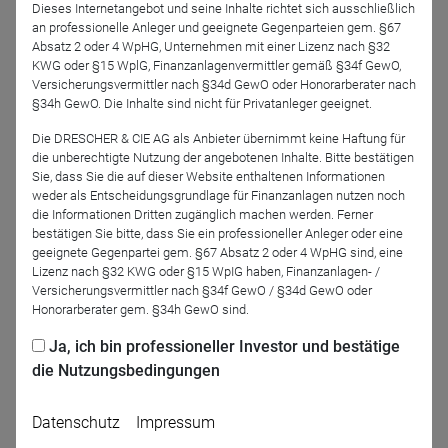
Kunden erhoben, wie verarbeitet und vor allem im
Dieses Internetangebot und seine Inhalte richtet sich ausschließlich
Anschluss in Produkten umgesetzt werden? Zusammen
an professionelle Anleger und geeignete Gegenparteien gem. §67
Absatz 2 oder 4 WpHG, Unternehmen mit einer Lizenz nach §32
mit Vertrieben, Juristen, Kontrollinstanzen und
KWG oder §15 WplG, Finanzanlagenvermittler gemäß §34f GewO,
Produktanbietern machen wir die Probe aufs Exempel und
Versicherungsvermittler nach §34d GewO oder Honorarberater nach
hinterfragen konkrete Beratungsstrecken und Prozesse.
§34h GewO. Die Inhalte sind nicht für Privatanleger geeignet.
Die DRESCHER & CIE AG als Anbieter übernimmt keine Haftung für
die unberechtigte Nutzung der angebotenen Inhalte. Bitte bestätigen
Sie, dass Sie die auf dieser Website enthaltenen Informationen
weder als Entscheidungsgrundlage für Finanzanlagen nutzen noch
die Informationen Dritten zugänglich machen werden. Ferner
bestätigen Sie bitte, dass Sie ein professioneller Anleger oder eine
geeignete Gegenpartei gem. §67 Absatz 2 oder 4 WpHG sind, eine
Lizenz nach §32 KWG oder §15 WpIG haben, Finanzanlagen- /
Versicherungsvermittler nach §34f GewO / §34d GewO oder
Dr. Ingeborg Schumacher-
Jennifer Brockerhoff
Honorarberater gem. §34h GewO sind.
Hummel
Inhaberin, ECOanlageberaterin
& Autorin
Geschäftsführerin
Ja, ich bin professioneller Investor und bestätige
Brockerhoff Finanzberatung
Responsible Impact Investing
die Nutzungsbedingungen
Datenschutz
Impressum