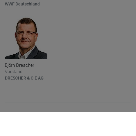
WWF Deutschland
Björn Drescher
Vorstand
DRESCHER & CIE AG
14.45 Uhr